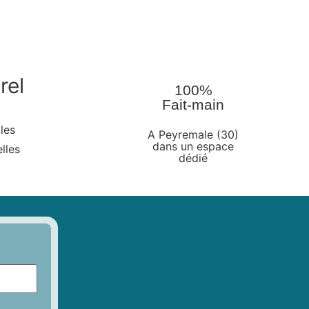
rel
100%
Fait-main
les
A Peyremale (30)
dans un espace
lles
dédié