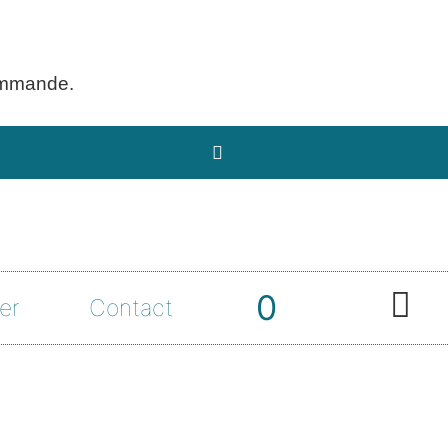
ommande.
0
er
Contact