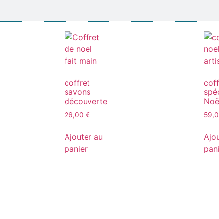
coffret
coff
savons
spéc
découverte
Noë
26,00
€
59,
Ajouter au
Ajo
panier
pan