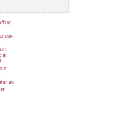
ret
ial
l
00
€
uter au
ier