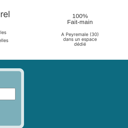
rel
100%
Fait-main
les
A Peyremale (30)
dans un espace
lles
dédié