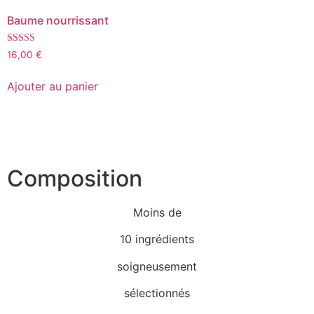
Baume nourrissant
Note
16,00
€
5.00
sur 5
Ajouter au panier
Composition
Moins de
10 ingrédients
soigneusement
sélectionnés